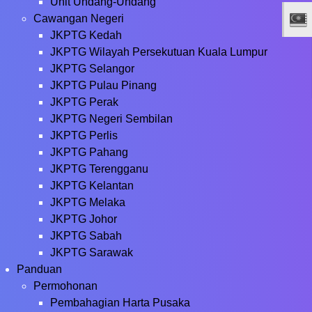
Unit Undang-Undang
Cawangan Negeri
JKPTG Kedah
JKPTG Wilayah Persekutuan Kuala Lumpur
JKPTG Selangor
JKPTG Pulau Pinang
JKPTG Perak
JKPTG Negeri Sembilan
JKPTG Perlis
JKPTG Pahang
JKPTG Terengganu
JKPTG Kelantan
JKPTG Melaka
JKPTG Johor
JKPTG Sabah
JKPTG Sarawak
Panduan
Permohonan
Pembahagian Harta Pusaka