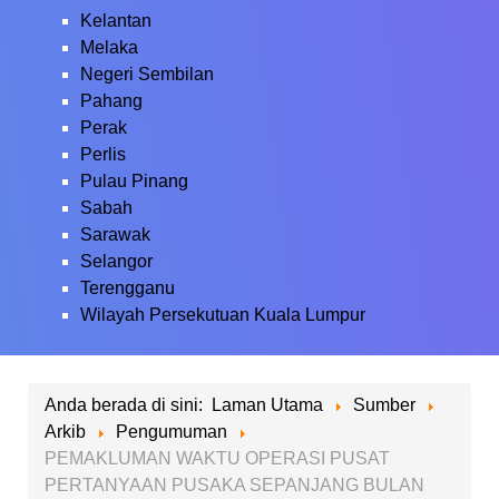
Kelantan
Melaka
Negeri Sembilan
Pahang
Perak
Perlis
Pulau Pinang
Sabah
Sarawak
Selangor
Terengganu
Wilayah Persekutuan Kuala Lumpur
Anda berada di sini:
Laman Utama
Sumber
Arkib
Pengumuman
PEMAKLUMAN WAKTU OPERASI PUSAT
PERTANYAAN PUSAKA SEPANJANG BULAN