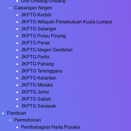
Unit Undang-Undang
Cawangan Negeri
JKPTG Kedah
JKPTG Wilayah Persekutuan Kuala Lumpur
JKPTG Selangor
JKPTG Pulau Pinang
JKPTG Perak
JKPTG Negeri Sembilan
JKPTG Perlis
JKPTG Pahang
JKPTG Terengganu
JKPTG Kelantan
JKPTG Melaka
JKPTG Johor
JKPTG Sabah
JKPTG Sarawak
Panduan
Permohonan
Pembahagian Harta Pusaka