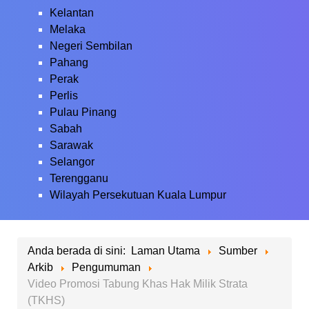
Kelantan
Melaka
Negeri Sembilan
Pahang
Perak
Perlis
Pulau Pinang
Sabah
Sarawak
Selangor
Terengganu
Wilayah Persekutuan Kuala Lumpur
Anda berada di sini:
Laman Utama
Sumber
Arkib
Pengumuman
Video Promosi Tabung Khas Hak Milik Strata
(TKHS)