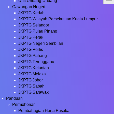
Unit Undang-Undang
Cawangan Negeri
JKPTG Kedah
JKPTG Wilayah Persekutuan Kuala Lumpur
JKPTG Selangor
JKPTG Pulau Pinang
JKPTG Perak
JKPTG Negeri Sembilan
JKPTG Perlis
JKPTG Pahang
JKPTG Terengganu
JKPTG Kelantan
JKPTG Melaka
JKPTG Johor
JKPTG Sabah
JKPTG Sarawak
Panduan
Permohonan
Pembahagian Harta Pusaka