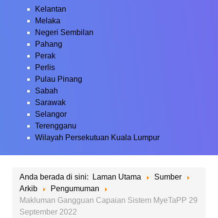
Kelantan
Melaka
Negeri Sembilan
Pahang
Perak
Perlis
Pulau Pinang
Sabah
Sarawak
Selangor
Terengganu
Wilayah Persekutuan Kuala Lumpur
Anda berada di sini:
Laman Utama
Sumber
Arkib
Pengumuman
Makluman Gangguan Capaian Sistem MyeTaPP 29
September 2022