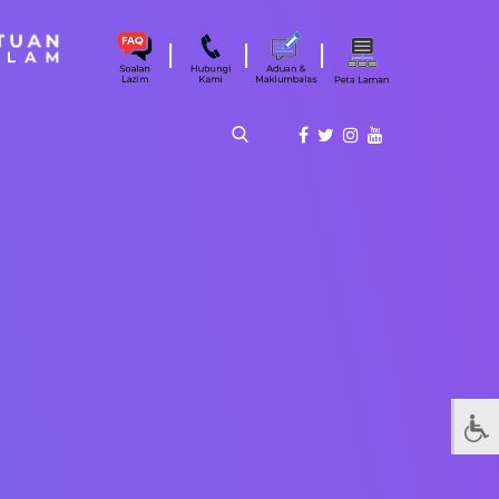
|
|
|