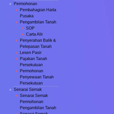
Permohonan
Pembahagian Harta
Pusaka
Pengambilan Tanah
SOP
Carta Alir
Penyerahan Balik &
Pelepasan Tanah
Lesen Pasir
Pajakan Tanah
Persekutuan
Permohonan
Penyewaan Tanah
Persekutuan
Senarai Semak
Senarai Semak
Permohonan
Pengambilan Tanah
Senarai Semak