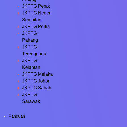
JKPTG Perak
JKPTG Negeri
Sembilan
JKPTG Perlis
JKPTG
Pahang
JKPTG
Terengganu
JKPTG
Kelantan
JKPTG Melaka
JKPTG Johor
JKPTG Sabah
JKPTG
Sarawak
Panduan