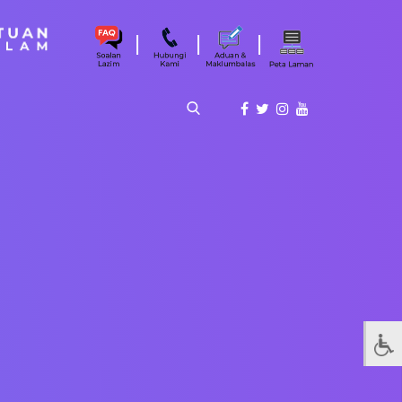
|
|
|