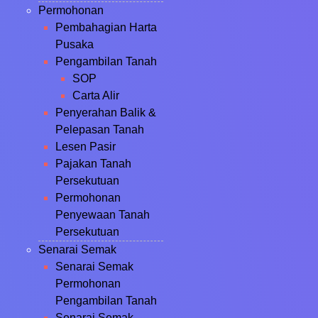
Permohonan
Pembahagian Harta
Pusaka
Pengambilan Tanah
SOP
Carta Alir
Penyerahan Balik &
Pelepasan Tanah
Lesen Pasir
Pajakan Tanah
Persekutuan
Permohonan
Penyewaan Tanah
Persekutuan
Senarai Semak
Senarai Semak
Permohonan
Pengambilan Tanah
Senarai Semak