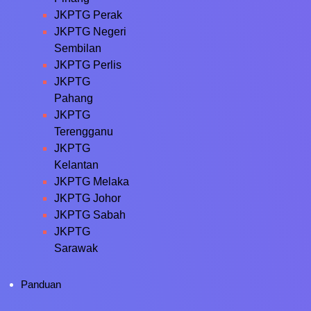
JKPTG Perak
JKPTG Negeri
Sembilan
JKPTG Perlis
JKPTG
Pahang
JKPTG
Terengganu
JKPTG
Kelantan
JKPTG Melaka
JKPTG Johor
JKPTG Sabah
JKPTG
Sarawak
Panduan