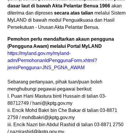
dasar laut di bawah Akta Pelantar Benua 1966
akan
diterima dan diproses
secara atas talian
melalui Sistem
MyLAND di bawah modul Penguatkuasa dan Hasil
Persekutuan - Urusan Akta Pelantar Benua
.
P
emohon perlu mendaftarkan akaun pengguna
(Pengguna Awam) melalui Portal MyLAND
https://myland.gov.my/myland-
adm/PermohonanIdPenggunaForm.
xhtml?
jenisPengguna=JNS_PGNA_
AWAM
Sebarang pertanyaan, pihak tuan/puan boleh
menghubungi pegawai-pegawai berikut:
I. Puan Hani Mastura binti Hussain di talian 03-
88712749 /
hani@jkptg.gov.my
ii. Encik Mohd Bakri bin Che Bakar di talian 03-8871
2759 /
mohdbakri@jkptg.gov.my
iii. Encik Nazri bin Abdul Rashid di talian 03-8871 2750
/
nazrirashid@jkptg.gov.my
.