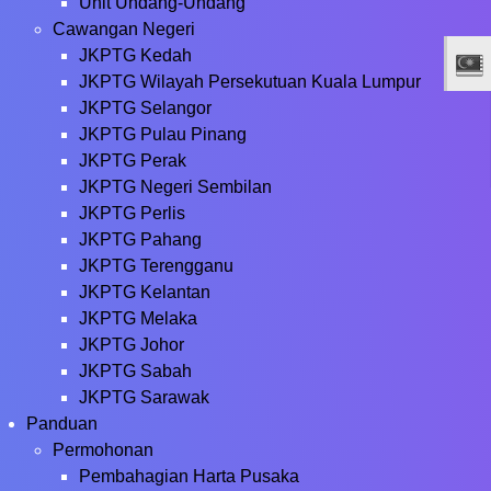
Unit Undang-Undang
Cawangan Negeri
JKPTG Kedah
JKPTG Wilayah Persekutuan Kuala Lumpur
JKPTG Selangor
JKPTG Pulau Pinang
JKPTG Perak
JKPTG Negeri Sembilan
JKPTG Perlis
JKPTG Pahang
JKPTG Terengganu
JKPTG Kelantan
JKPTG Melaka
JKPTG Johor
JKPTG Sabah
JKPTG Sarawak
Panduan
Permohonan
Pembahagian Harta Pusaka