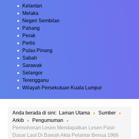
Kelantan
Melaka
Negeri Sembilan
Pahang
Perak
Perlis
Pulau Pinang
Sabah
Sarawak
Selangor
Terengganu
Wilayah Persekutuan Kuala Lumpur
Anda berada di sini:
Laman Utama
Sumber
Arkib
Pengumuman
Permohonan Lesen Mendapatkan Lesen Pasir
Dasar Laut Di Bawah Akta Pelantar Benua 1966