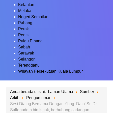
Kelantan
Melaka
Negeri Sembilan
Pahang
Perak
Perlis
Pulau Pinang
Sabah
Sarawak
Selangor
Terengganu
Wilayah Persekutuan Kuala Lumpur
Anda berada di sini:
Laman Utama
Sumber
Arkib
Pengumuman
Sesi Dialog Bersama Dengan Ybhg. Dato' Sri Dr.
Sallehuddin bin Ishak, berhubung cadangan