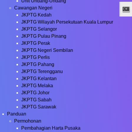
Unit Undang-Undang
Cawangan Negeri
JKPTG Kedah
JKPTG Wilayah Persekutuan Kuala Lumpur
JKPTG Selangor
JKPTG Pulau Pinang
JKPTG Perak
JKPTG Negeri Sembilan
JKPTG Perlis
JKPTG Pahang
JKPTG Terengganu
JKPTG Kelantan
JKPTG Melaka
JKPTG Johor
JKPTG Sabah
JKPTG Sarawak
Panduan
Permohonan
Pembahagian Harta Pusaka