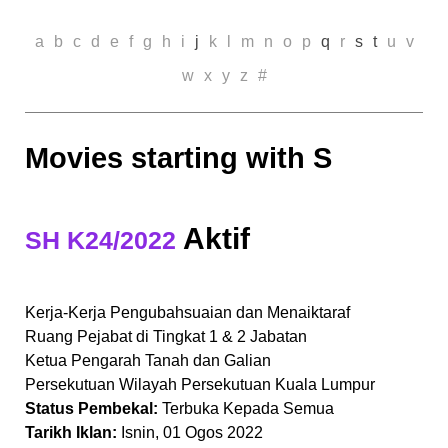
a
b
c
d
e
f
g
h
i
j
k
l
m
n
o
p
q
r
s
t
u
v
w
x
y
z
#
Movies starting with S
Aktif
SH K24/2022
Kerja-Kerja Pengubahsuaian dan Menaiktaraf
Ruang Pejabat di Tingkat 1 & 2 Jabatan
Ketua Pengarah Tanah dan Galian
Persekutuan Wilayah Persekutuan Kuala Lumpur
Status Pembekal:
Terbuka Kepada Semua
Tarikh Iklan:
Isnin, 01 Ogos 2022