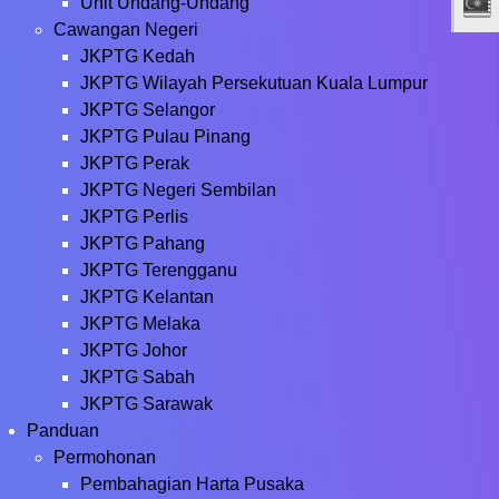
Unit Undang-Undang
Cawangan Negeri
JKPTG Kedah
JKPTG Wilayah Persekutuan Kuala Lumpur
JKPTG Selangor
JKPTG Pulau Pinang
JKPTG Perak
JKPTG Negeri Sembilan
JKPTG Perlis
JKPTG Pahang
JKPTG Terengganu
JKPTG Kelantan
JKPTG Melaka
JKPTG Johor
JKPTG Sabah
JKPTG Sarawak
Panduan
Permohonan
Pembahagian Harta Pusaka