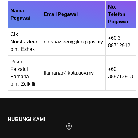
No.
Nama
Email Pegawai
Telefon
Pegawai
Pegawai
Cik
+60 3
Norshazleen
norshazleen@jkptg.gov.my
88712912
binti Eshak
Puan
Faizatul
+60
ffarhana@jkptg.gov.my
Farhana
388712913
binti Zulkifli
HUBUNGI KAMI