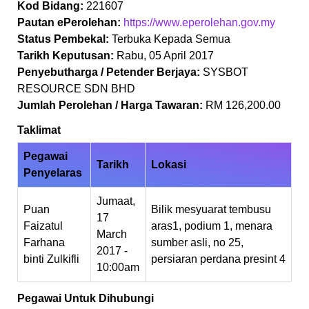
Kod Bidang:
221607
Pautan ePerolehan:
https://www.eperolehan.gov.my
Status Pembekal:
Terbuka Kepada Semua
Tarikh Keputusan:
Rabu, 05 April 2017
Penyebutharga / Petender Berjaya:
SYSBOT
RESOURCE SDN BHD
Jumlah Perolehan / Harga Tawaran:
RM 126,200.00
Taklimat
Pegawai
Tarikh
Lokasi
Penyelaras
Jumaat,
Puan
Bilik mesyuarat tembusu
17
Faizatul
aras1, podium 1, menara
March
Farhana
sumber asli, no 25,
2017 -
binti Zulkifli
persiaran perdana presint 4
10:00am
Pegawai Untuk Dihubungi