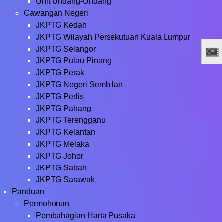
Unit Undang-Undang
Cawangan Negeri
JKPTG Kedah
JKPTG Wilayah Persekutuan Kuala Lumpur
JKPTG Selangor
JKPTG Pulau Pinang
JKPTG Perak
JKPTG Negeri Sembilan
JKPTG Perlis
JKPTG Pahang
JKPTG Terengganu
JKPTG Kelantan
JKPTG Melaka
JKPTG Johor
JKPTG Sabah
JKPTG Sarawak
Panduan
Permohonan
Pembahagian Harta Pusaka