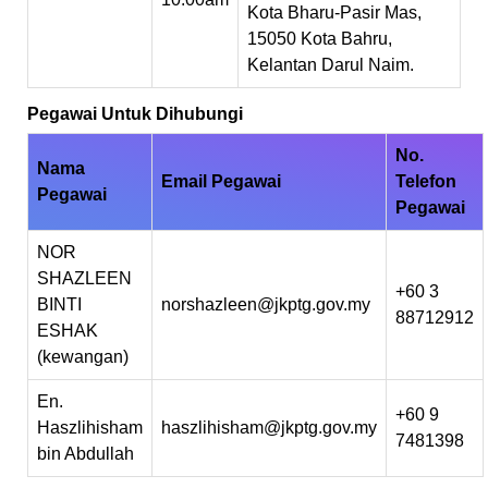
Kota Bharu-Pasir Mas,
15050 Kota Bahru,
Kelantan Darul Naim.
Pegawai Untuk Dihubungi
No.
Nama
Email Pegawai
Telefon
Pegawai
Pegawai
NOR
SHAZLEEN
+60 3
BINTI
norshazleen@jkptg.gov.my
88712912
ESHAK
(kewangan)
En.
+60 9
Haszlihisham
haszlihisham@jkptg.gov.my
7481398
bin Abdullah