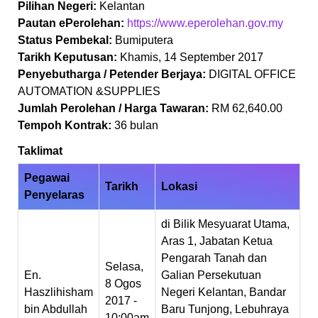
Pilihan Negeri:
Kelantan
Pautan ePerolehan:
https://www.eperolehan.gov.my
Status Pembekal:
Bumiputera
Tarikh Keputusan:
Khamis, 14 September 2017
Penyebutharga / Petender Berjaya:
DIGITAL OFFICE
AUTOMATION &SUPPLIES
Jumlah Perolehan / Harga Tawaran:
RM 62,640.00
Tempoh Kontrak:
36 bulan
Taklimat
Pegawai
Tarikh
Lokasi
Penyelaras
di Bilik Mesyuarat Utama,
Aras 1, Jabatan Ketua
Pengarah Tanah dan
Selasa,
En.
Galian Persekutuan
8 Ogos
Haszlihisham
Negeri Kelantan, Bandar
2017 -
bin Abdullah
Baru Tunjong, Lebuhraya
10:00am