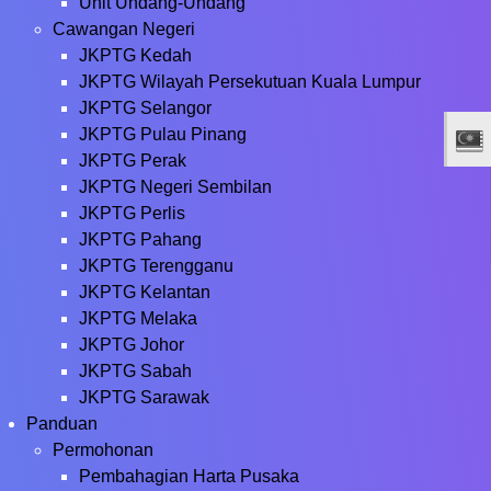
Unit Undang-Undang
Cawangan Negeri
JKPTG Kedah
JKPTG Wilayah Persekutuan Kuala Lumpur
JKPTG Selangor
JKPTG Pulau Pinang
JKPTG Perak
JKPTG Negeri Sembilan
JKPTG Perlis
JKPTG Pahang
JKPTG Terengganu
JKPTG Kelantan
JKPTG Melaka
JKPTG Johor
JKPTG Sabah
JKPTG Sarawak
Panduan
Permohonan
Pembahagian Harta Pusaka