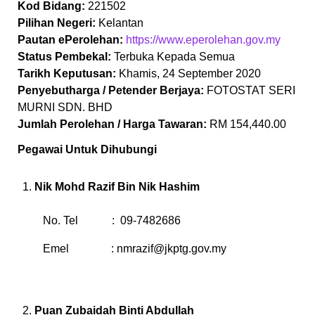
Kod Bidang:
221502
Pilihan Negeri:
Kelantan
Pautan ePerolehan:
https://www.eperolehan.gov.my
Status Pembekal:
Terbuka Kepada Semua
Tarikh Keputusan:
Khamis, 24 September 2020
Penyebutharga / Petender Berjaya:
FOTOSTAT SERI
MURNI SDN. BHD
Jumlah Perolehan / Harga Tawaran:
RM 154,440.00
Pegawai Untuk Dihubungi
Nik Mohd Razif Bin Nik Hashim
No. Tel : 09-7482686
Emel :
nmrazif@jkptg.gov.my
Puan Zubaidah Binti Abdullah