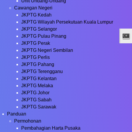
Unit Undang-Undang
Cawangan Negeri
JKPTG Kedah
JKPTG Wilayah Persekutuan Kuala Lumpur
JKPTG Selangor
JKPTG Pulau Pinang
JKPTG Perak
JKPTG Negeri Sembilan
JKPTG Perlis
JKPTG Pahang
JKPTG Terengganu
JKPTG Kelantan
JKPTG Melaka
JKPTG Johor
JKPTG Sabah
JKPTG Sarawak
Panduan
Permohonan
Pembahagian Harta Pusaka