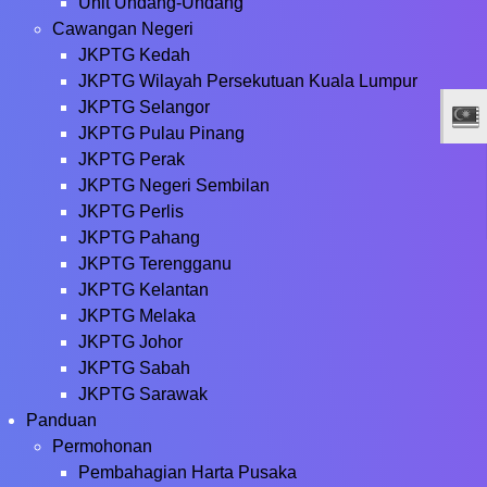
Unit Undang-Undang
Cawangan Negeri
JKPTG Kedah
JKPTG Wilayah Persekutuan Kuala Lumpur
JKPTG Selangor
JKPTG Pulau Pinang
JKPTG Perak
JKPTG Negeri Sembilan
JKPTG Perlis
JKPTG Pahang
JKPTG Terengganu
JKPTG Kelantan
JKPTG Melaka
JKPTG Johor
JKPTG Sabah
JKPTG Sarawak
Panduan
Permohonan
Pembahagian Harta Pusaka