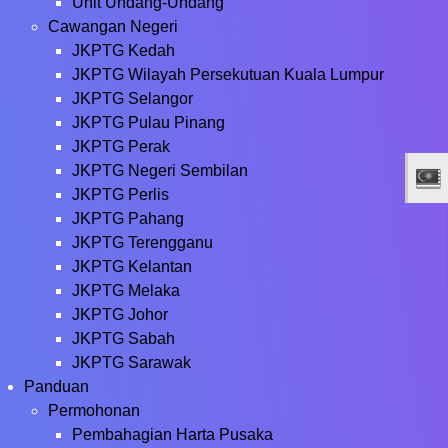
Unit Undang-Undang
Cawangan Negeri
JKPTG Kedah
JKPTG Wilayah Persekutuan Kuala Lumpur
JKPTG Selangor
JKPTG Pulau Pinang
JKPTG Perak
JKPTG Negeri Sembilan
JKPTG Perlis
JKPTG Pahang
JKPTG Terengganu
JKPTG Kelantan
JKPTG Melaka
JKPTG Johor
JKPTG Sabah
JKPTG Sarawak
Panduan
Permohonan
Pembahagian Harta Pusaka