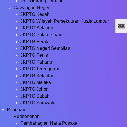
Unit Undang-Undang
Cawangan Negeri
JKPTG Kedah
JKPTG Wilayah Persekutuan Kuala Lumpur
JKPTG Selangor
JKPTG Pulau Pinang
JKPTG Perak
JKPTG Negeri Sembilan
JKPTG Perlis
JKPTG Pahang
JKPTG Terengganu
JKPTG Kelantan
JKPTG Melaka
JKPTG Johor
JKPTG Sabah
JKPTG Sarawak
Panduan
Permohonan
Pembahagian Harta Pusaka