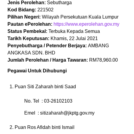
Jenis Perolehan:
Sebutharga
Kod Bidang:
221502
Pilihan Negeri:
Wilayah Persekutuan Kuala Lumpur
Pautan ePerolehan:
https://www.eperolehan.gov.my
Status Pembekal:
Terbuka Kepada Semua
Tarikh Keputusan:
Khamis, 22 Julai 2021
Penyebutharga / Petender Berjaya:
AMBANG
ANGKASA SDN. BHD
Jumlah Perolehan / Harga Tawaran:
RM78,960.00
Pegawai Untuk Dihubungi
Puan Siti Zaharah binti Saad
No. Tel : 03-26102103
Emel :
sitizaharah@jkptg.gov.my
Puan Ros Afidah binti Ismail