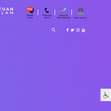
|
|
|