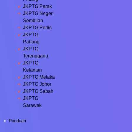
JKPTG Perak
JKPTG Negeri
Sembilan
JKPTG Perlis
JKPTG
Pahang
JKPTG
Terengganu
JKPTG
Kelantan
JKPTG Melaka
JKPTG Johor
JKPTG Sabah
JKPTG
Sarawak
Panduan