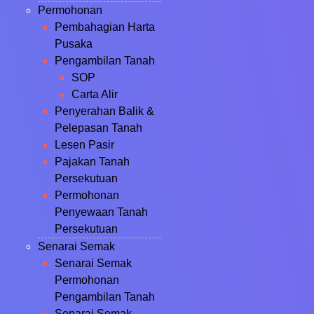
Permohonan
Pembahagian Harta
Pusaka
Pengambilan Tanah
SOP
Carta Alir
Penyerahan Balik &
Pelepasan Tanah
Lesen Pasir
Pajakan Tanah
Persekutuan
Permohonan
Penyewaan Tanah
Persekutuan
Senarai Semak
Senarai Semak
Permohonan
Pengambilan Tanah
Senarai Semak