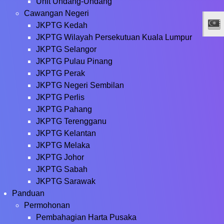
Unit Undang-Undang
Cawangan Negeri
JKPTG Kedah
JKPTG Wilayah Persekutuan Kuala Lumpur
JKPTG Selangor
JKPTG Pulau Pinang
JKPTG Perak
JKPTG Negeri Sembilan
JKPTG Perlis
JKPTG Pahang
JKPTG Terengganu
JKPTG Kelantan
JKPTG Melaka
JKPTG Johor
JKPTG Sabah
JKPTG Sarawak
Panduan
Permohonan
Pembahagian Harta Pusaka