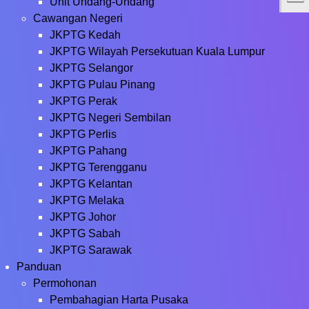
Unit Undang-Undang
Cawangan Negeri
JKPTG Kedah
JKPTG Wilayah Persekutuan Kuala Lumpur
JKPTG Selangor
JKPTG Pulau Pinang
JKPTG Perak
JKPTG Negeri Sembilan
JKPTG Perlis
JKPTG Pahang
JKPTG Terengganu
JKPTG Kelantan
JKPTG Melaka
JKPTG Johor
JKPTG Sabah
JKPTG Sarawak
Panduan
Permohonan
Pembahagian Harta Pusaka