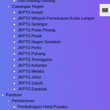
Unit Undang-Undang
Cawangan Negeri
JKPTG Kedah
JKPTG Wilayah Persekutuan Kuala Lumpur
JKPTG Selangor
JKPTG Pulau Pinang
JKPTG Perak
JKPTG Negeri Sembilan
JKPTG Perlis
JKPTG Pahang
JKPTG Terengganu
JKPTG Kelantan
JKPTG Melaka
JKPTG Johor
JKPTG Sabah
JKPTG Sarawak
Panduan
Permohonan
Pembahagian Harta Pusaka