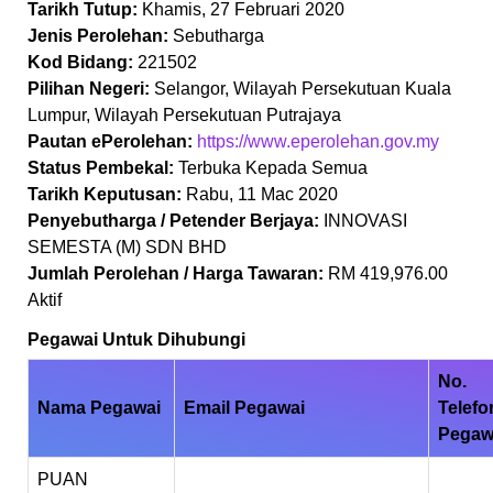
Tarikh Tutup:
Khamis, 27 Februari 2020
Jenis Perolehan:
Sebutharga
Kod Bidang:
221502
Pilihan Negeri:
Selangor, Wilayah Persekutuan Kuala
Lumpur, Wilayah Persekutuan Putrajaya
Pautan ePerolehan:
https://www.eperolehan.gov.my
Status Pembekal:
Terbuka Kepada Semua
Tarikh Keputusan:
Rabu, 11 Mac 2020
Penyebutharga / Petender Berjaya:
INNOVASI
SEMESTA (M) SDN BHD
Jumlah Perolehan / Harga Tawaran:
RM 419,976.00
Aktif
Pegawai Untuk Dihubungi
No.
Nama Pegawai
Email Pegawai
Telefo
Pegaw
PUAN