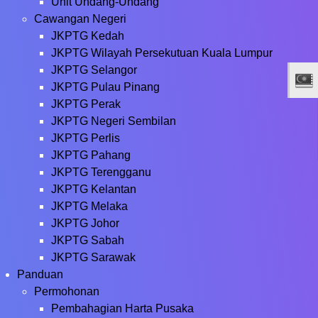
Unit Undang-Undang
Cawangan Negeri
JKPTG Kedah
JKPTG Wilayah Persekutuan Kuala Lumpur
JKPTG Selangor
JKPTG Pulau Pinang
JKPTG Perak
JKPTG Negeri Sembilan
JKPTG Perlis
JKPTG Pahang
JKPTG Terengganu
JKPTG Kelantan
JKPTG Melaka
JKPTG Johor
JKPTG Sabah
JKPTG Sarawak
Panduan
Permohonan
Pembahagian Harta Pusaka