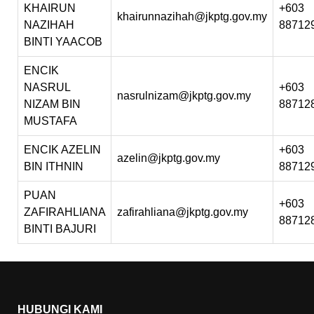
KHAIRUN
+603
khairunnazihah@jkptg.gov.my
NAZIHAH
88712
BINTI YAACOB
ENCIK
NASRUL
+603
nasrulnizam@jkptg.gov.my
NIZAM BIN
88712
MUSTAFA
ENCIK AZELIN
+603
azelin@jkptg.gov.my
BIN ITHNIN
88712
PUAN
+603
ZAFIRAHLIANA
zafirahliana@jkptg.gov.my
88712
BINTI BAJURI
HUBUNGI KAMI