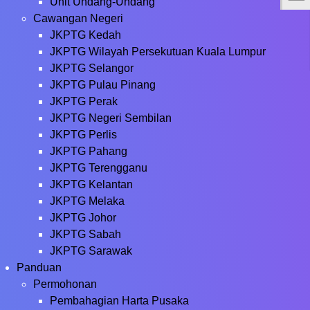
Unit Undang-Undang
Cawangan Negeri
JKPTG Kedah
JKPTG Wilayah Persekutuan Kuala Lumpur
JKPTG Selangor
JKPTG Pulau Pinang
JKPTG Perak
JKPTG Negeri Sembilan
JKPTG Perlis
JKPTG Pahang
JKPTG Terengganu
JKPTG Kelantan
JKPTG Melaka
JKPTG Johor
JKPTG Sabah
JKPTG Sarawak
Panduan
Permohonan
Pembahagian Harta Pusaka