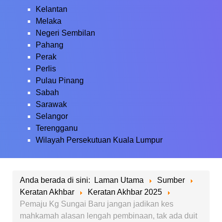
Kelantan
Melaka
Negeri Sembilan
Pahang
Perak
Perlis
Pulau Pinang
Sabah
Sarawak
Selangor
Terengganu
Wilayah Persekutuan Kuala Lumpur
Anda berada di sini:
Laman Utama
Sumber
Keratan Akhbar
Keratan Akhbar 2025
Pemaju Kg Sungai Baru jangan jadikan kes
mahkamah alasan lengah pembinaan, tak ada duit