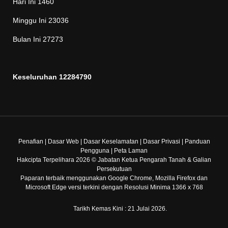
Hari Ini
1460
Minggu Ini
23036
Bulan Ini
27273
Keseluruhan
12284790
Penafian
|
Dasar Web
|
Dasar Keselamatan
|
Dasar Privasi
|
Panduan
Pengguna
|
Peta Laman
Hakcipta Terpelihara 2026 © Jabatan Ketua Pengarah Tanah & Galian
Persekutuan
Paparan terbaik menggunakan Google Chrome, Mozilla Firefox dan
Microsoft Edge versi terkini dengan Resolusi Minima 1366 x 768
Tarikh Kemas Kini : 21 Julai 2026.