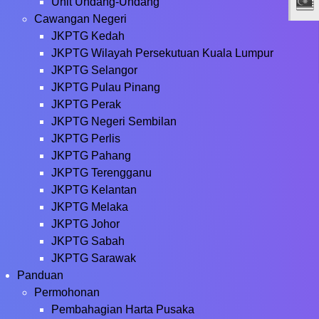
Unit Undang-Undang
Cawangan Negeri
JKPTG Kedah
JKPTG Wilayah Persekutuan Kuala Lumpur
JKPTG Selangor
JKPTG Pulau Pinang
JKPTG Perak
JKPTG Negeri Sembilan
JKPTG Perlis
JKPTG Pahang
JKPTG Terengganu
JKPTG Kelantan
JKPTG Melaka
JKPTG Johor
JKPTG Sabah
JKPTG Sarawak
Panduan
Permohonan
Pembahagian Harta Pusaka