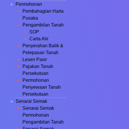
Permohonan
Pembahagian Harta
Pusaka
Pengambilan Tanah
SOP
Carta Alir
Penyerahan Balik &
Pelepasan Tanah
Lesen Pasir
Pajakan Tanah
Persekutuan
Permohonan
Penyewaan Tanah
Persekutuan
Senarai Semak
Senarai Semak
Permohonan
Pengambilan Tanah
Senarai Semak