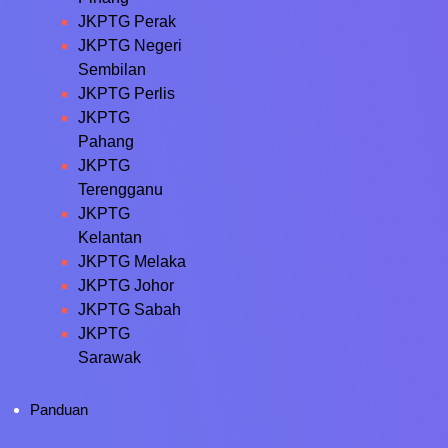
JKPTG Perak
JKPTG Negeri
Sembilan
JKPTG Perlis
JKPTG
Pahang
JKPTG
Terengganu
JKPTG
Kelantan
JKPTG Melaka
JKPTG Johor
JKPTG Sabah
JKPTG
Sarawak
Panduan