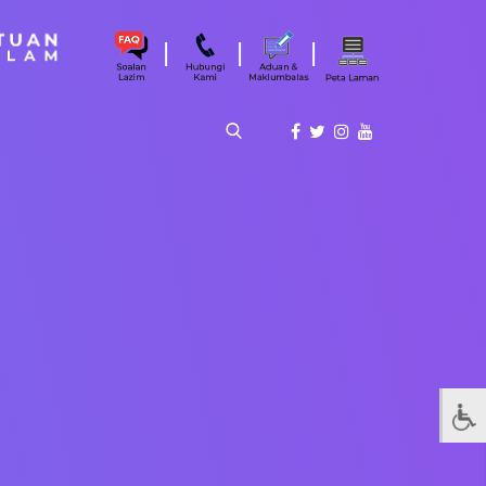
|
|
|