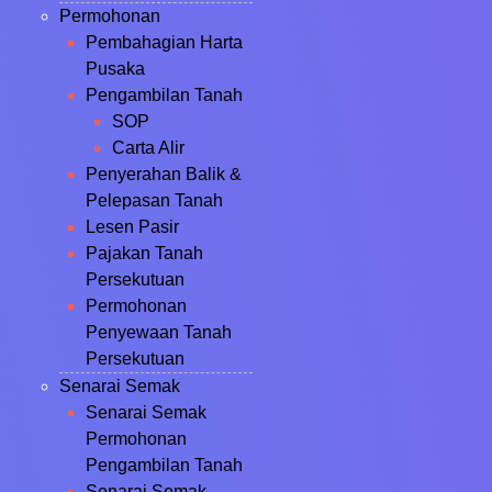
Permohonan
Pembahagian Harta
Pusaka
Pengambilan Tanah
SOP
Carta Alir
Penyerahan Balik &
Pelepasan Tanah
Lesen Pasir
Pajakan Tanah
Persekutuan
Permohonan
Penyewaan Tanah
Persekutuan
Senarai Semak
Senarai Semak
Permohonan
Pengambilan Tanah
Senarai Semak