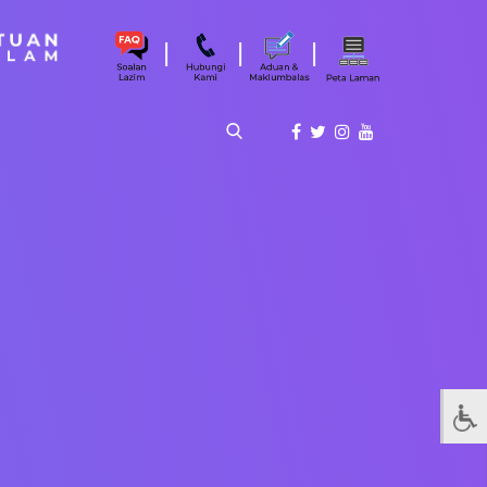
|
|
|