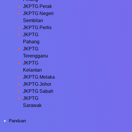
JKPTG Perak
JKPTG Negeri
Sembilan
JKPTG Perlis
JKPTG
Pahang
JKPTG
Terengganu
JKPTG
Kelantan
JKPTG Melaka
JKPTG Johor
JKPTG Sabah
JKPTG
Sarawak
Panduan