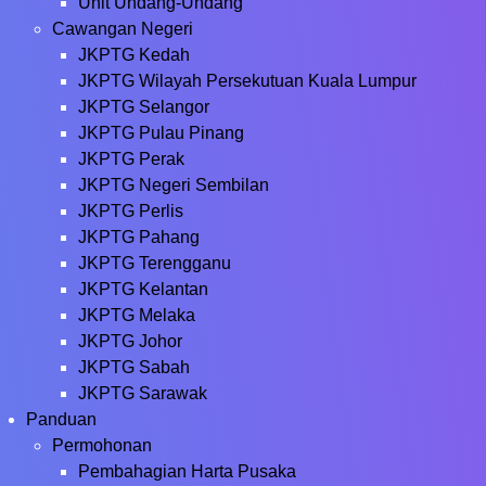
Unit Undang-Undang
Cawangan Negeri
JKPTG Kedah
JKPTG Wilayah Persekutuan Kuala Lumpur
JKPTG Selangor
JKPTG Pulau Pinang
JKPTG Perak
JKPTG Negeri Sembilan
JKPTG Perlis
JKPTG Pahang
JKPTG Terengganu
JKPTG Kelantan
JKPTG Melaka
JKPTG Johor
JKPTG Sabah
JKPTG Sarawak
Panduan
Permohonan
Pembahagian Harta Pusaka