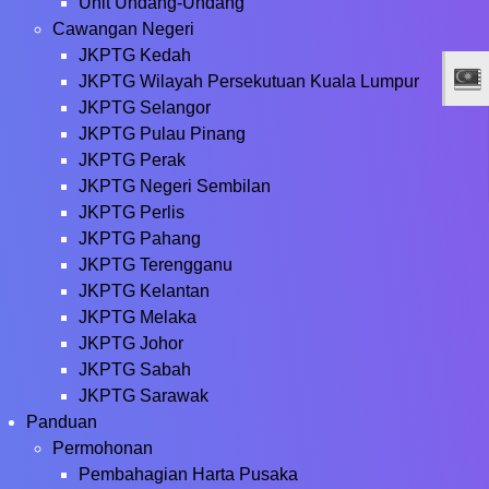
Unit Undang-Undang
Cawangan Negeri
JKPTG Kedah
JKPTG Wilayah Persekutuan Kuala Lumpur
JKPTG Selangor
JKPTG Pulau Pinang
JKPTG Perak
JKPTG Negeri Sembilan
JKPTG Perlis
JKPTG Pahang
JKPTG Terengganu
JKPTG Kelantan
JKPTG Melaka
JKPTG Johor
JKPTG Sabah
JKPTG Sarawak
Panduan
Permohonan
Pembahagian Harta Pusaka