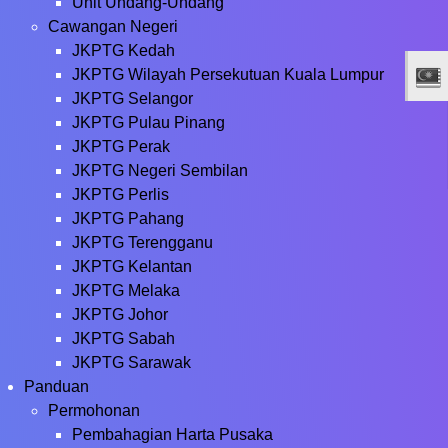
Unit Undang-Undang
Cawangan Negeri
JKPTG Kedah
JKPTG Wilayah Persekutuan Kuala Lumpur
JKPTG Selangor
JKPTG Pulau Pinang
JKPTG Perak
JKPTG Negeri Sembilan
JKPTG Perlis
JKPTG Pahang
JKPTG Terengganu
JKPTG Kelantan
JKPTG Melaka
JKPTG Johor
JKPTG Sabah
JKPTG Sarawak
Panduan
Permohonan
Pembahagian Harta Pusaka