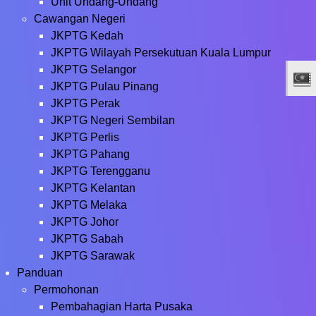
Unit Undang-Undang
Cawangan Negeri
JKPTG Kedah
JKPTG Wilayah Persekutuan Kuala Lumpur
JKPTG Selangor
JKPTG Pulau Pinang
JKPTG Perak
JKPTG Negeri Sembilan
JKPTG Perlis
JKPTG Pahang
JKPTG Terengganu
JKPTG Kelantan
JKPTG Melaka
JKPTG Johor
JKPTG Sabah
JKPTG Sarawak
Panduan
Permohonan
Pembahagian Harta Pusaka