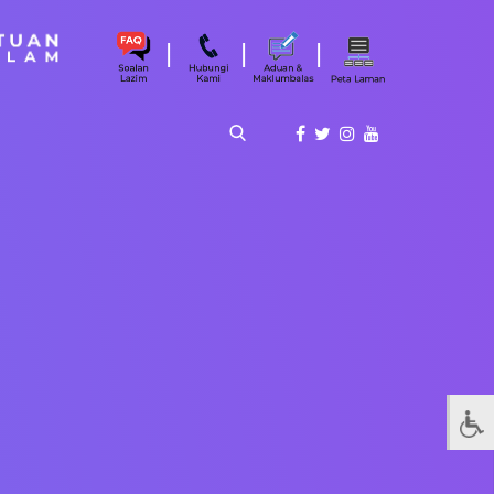
|
|
|