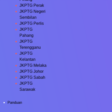
JKPTG Perak
JKPTG Negeri
Sembilan
JKPTG Perlis
JKPTG
Pahang
JKPTG
Terengganu
JKPTG
Kelantan
JKPTG Melaka
JKPTG Johor
JKPTG Sabah
JKPTG
Sarawak
Panduan