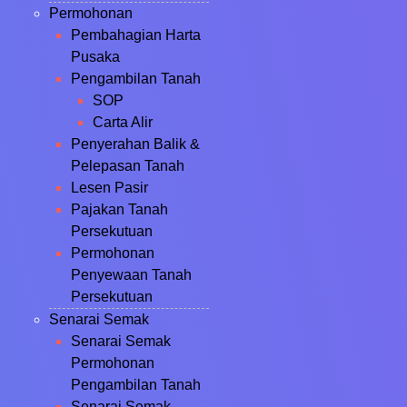
Permohonan
Pembahagian Harta
Pusaka
Pengambilan Tanah
SOP
Carta Alir
Penyerahan Balik &
Pelepasan Tanah
Lesen Pasir
Pajakan Tanah
Persekutuan
Permohonan
Penyewaan Tanah
Persekutuan
Senarai Semak
Senarai Semak
Permohonan
Pengambilan Tanah
Senarai Semak