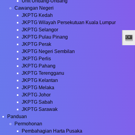
Unit Undang-Undang
Cawangan Negeri
JKPTG Kedah
JKPTG Wilayah Persekutuan Kuala Lumpur
JKPTG Selangor
JKPTG Pulau Pinang
JKPTG Perak
JKPTG Negeri Sembilan
JKPTG Perlis
JKPTG Pahang
JKPTG Terengganu
JKPTG Kelantan
JKPTG Melaka
JKPTG Johor
JKPTG Sabah
JKPTG Sarawak
Panduan
Permohonan
Pembahagian Harta Pusaka