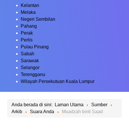
Kelantan
Melaka
Negeri Sembilan
Pahang
Perak
Perlis
Pulau Pinang
Sabah
Sarawak
Selangor
Terengganu
Wilayah Persekutuan Kuala Lumpur
Anda berada di sini:
Laman Utama
Sumber
Arkib
Suara Anda
Muadzah binti Saad