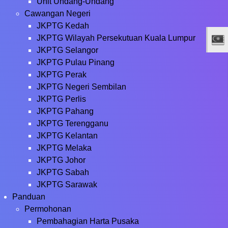
Unit Undang-Undang
Cawangan Negeri
JKPTG Kedah
JKPTG Wilayah Persekutuan Kuala Lumpur
JKPTG Selangor
JKPTG Pulau Pinang
JKPTG Perak
JKPTG Negeri Sembilan
JKPTG Perlis
JKPTG Pahang
JKPTG Terengganu
JKPTG Kelantan
JKPTG Melaka
JKPTG Johor
JKPTG Sabah
JKPTG Sarawak
Panduan
Permohonan
Pembahagian Harta Pusaka