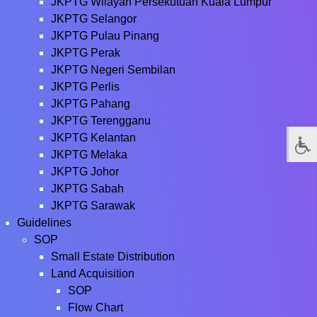
JKPTG Wilayah Persekutuan Kuala Lumpur
JKPTG Selangor
JKPTG Pulau Pinang
JKPTG Perak
JKPTG Negeri Sembilan
JKPTG Perlis
JKPTG Pahang
JKPTG Terengganu
JKPTG Kelantan
JKPTG Melaka
JKPTG Johor
JKPTG Sabah
JKPTG Sarawak
Guidelines
SOP
Small Estate Distribution
Land Acquisition
SOP
Flow Chart