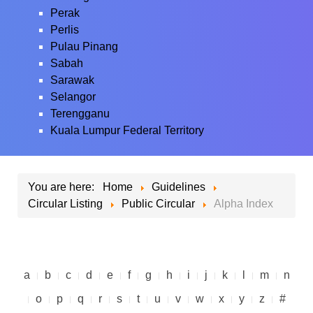
Perak
Perlis
Pulau Pinang
Sabah
Sarawak
Selangor
Terengganu
Kuala Lumpur Federal Territory
You are here:
Home
Guidelines
Circular Listing
Public Circular
Alpha Index
a
b
c
d
e
f
g
h
i
j
k
l
m
n
o
p
q
r
s
t
u
v
w
x
y
z
#