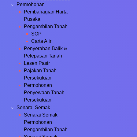
Permohonan
Pembahagian Harta
Pusaka
Pengambilan Tanah
SOP
Carta Alir
Penyerahan Balik &
Pelepasan Tanah
Lesen Pasir
Pajakan Tanah
Persekutuan
Permohonan
Penyewaan Tanah
Persekutuan
Senarai Semak
Senarai Semak
Permohonan
Pengambilan Tanah
Senarai Semak