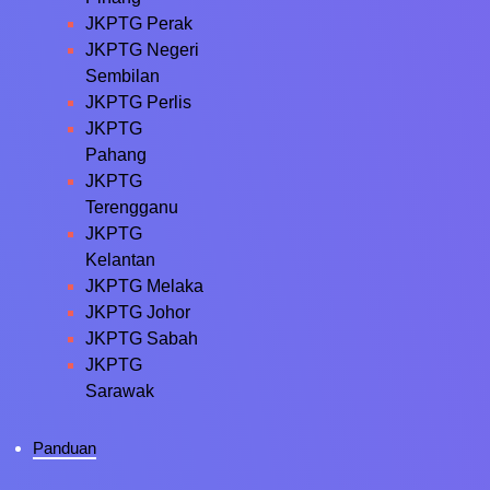
JKPTG Perak
JKPTG Negeri
Sembilan
JKPTG Perlis
JKPTG
Pahang
JKPTG
Terengganu
JKPTG
Kelantan
JKPTG Melaka
JKPTG Johor
JKPTG Sabah
JKPTG
Sarawak
Panduan