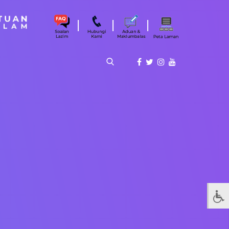
|
|
|