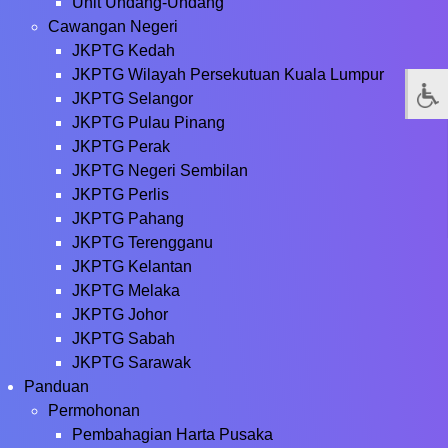
Unit Undang-Undang
Cawangan Negeri
JKPTG Kedah
JKPTG Wilayah Persekutuan Kuala Lumpur
JKPTG Selangor
JKPTG Pulau Pinang
JKPTG Perak
JKPTG Negeri Sembilan
JKPTG Perlis
JKPTG Pahang
JKPTG Terengganu
JKPTG Kelantan
JKPTG Melaka
JKPTG Johor
JKPTG Sabah
JKPTG Sarawak
Panduan
Permohonan
Pembahagian Harta Pusaka