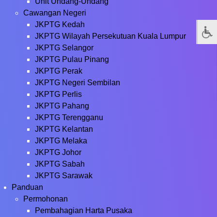
Unit Undang-Undang
Cawangan Negeri
JKPTG Kedah
JKPTG Wilayah Persekutuan Kuala Lumpur
JKPTG Selangor
JKPTG Pulau Pinang
JKPTG Perak
JKPTG Negeri Sembilan
JKPTG Perlis
JKPTG Pahang
JKPTG Terengganu
JKPTG Kelantan
JKPTG Melaka
JKPTG Johor
JKPTG Sabah
JKPTG Sarawak
Panduan
Permohonan
Pembahagian Harta Pusaka