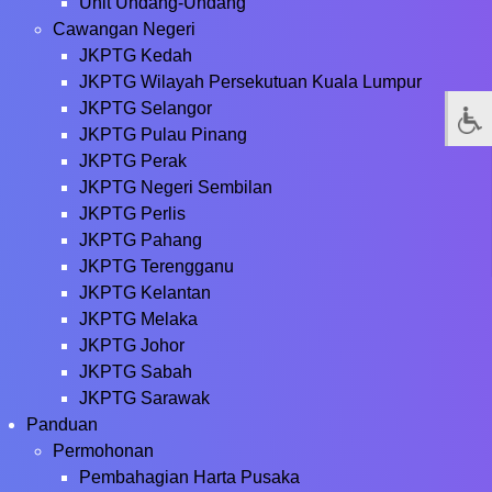
Unit Undang-Undang
Cawangan Negeri
JKPTG Kedah
JKPTG Wilayah Persekutuan Kuala Lumpur
JKPTG Selangor
JKPTG Pulau Pinang
JKPTG Perak
JKPTG Negeri Sembilan
JKPTG Perlis
JKPTG Pahang
JKPTG Terengganu
JKPTG Kelantan
JKPTG Melaka
JKPTG Johor
JKPTG Sabah
JKPTG Sarawak
Panduan
Permohonan
Pembahagian Harta Pusaka