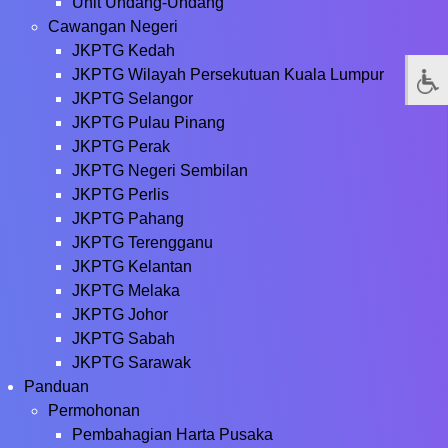
Unit Undang-Undang
Cawangan Negeri
JKPTG Kedah
JKPTG Wilayah Persekutuan Kuala Lumpur
JKPTG Selangor
JKPTG Pulau Pinang
JKPTG Perak
JKPTG Negeri Sembilan
JKPTG Perlis
JKPTG Pahang
JKPTG Terengganu
JKPTG Kelantan
JKPTG Melaka
JKPTG Johor
JKPTG Sabah
JKPTG Sarawak
Panduan
Permohonan
Pembahagian Harta Pusaka