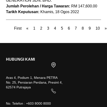
GENERATION SDN. BHD.
Jumlah Perolehan / Harga Tawaran:
RM 147,600.00
Tarikh Keputusan:
Khamis, 18 Ogos 2022
First
«
1
2
3
4
5
6
7
8
9
10
»
HUBUNGI KAMI
Aras 4, Podium 1, Menara PETRA
No. 25, Persiaran Perdana, Presint 4,
62574 Putrajaya
No. Telefon : +603 8000 8000