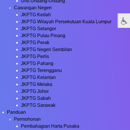
Unit Undang-Undang
Cawangan Negeri
JKPTG Kedah
JKPTG Wilayah Persekutuan Kuala Lumpur
JKPTG Selangor
JKPTG Pulau Pinang
JKPTG Perak
JKPTG Negeri Sembilan
JKPTG Perlis
JKPTG Pahang
JKPTG Terengganu
JKPTG Kelantan
JKPTG Melaka
JKPTG Johor
JKPTG Sabah
JKPTG Sarawak
Panduan
Permohonan
Pembahagian Harta Pusaka