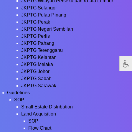
JKPTG Wilayah Persekutuan Kuala Lumpur
JKPTG Selangor
JKPTG Pulau Pinang
JKPTG Perak
JKPTG Negeri Sembilan
JKPTG Perlis
JKPTG Pahang
JKPTG Terengganu
JKPTG Kelantan
JKPTG Melaka
JKPTG Johor
JKPTG Sabah
JKPTG Sarawak
Guidelines
SOP
Small Estate Distribution
Land Acquisition
SOP
Flow Chart