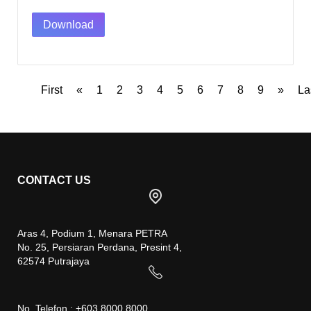
Download
First
«
1
2
3
4
5
6
7
8
9
»
La
CONTACT US
Aras 4, Podium 1, Menara PETRA
No. 25, Persiaran Perdana, Presint 4,
62574 Putrajaya
No. Telefon : +603 8000 8000