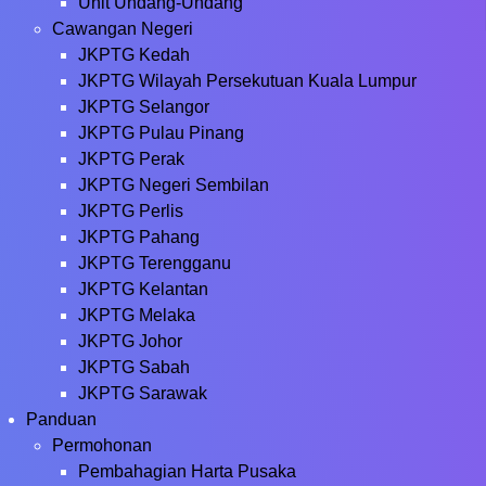
Unit Undang-Undang
Cawangan Negeri
JKPTG Kedah
JKPTG Wilayah Persekutuan Kuala Lumpur
JKPTG Selangor
JKPTG Pulau Pinang
JKPTG Perak
JKPTG Negeri Sembilan
JKPTG Perlis
JKPTG Pahang
JKPTG Terengganu
JKPTG Kelantan
JKPTG Melaka
JKPTG Johor
JKPTG Sabah
JKPTG Sarawak
Panduan
Permohonan
Pembahagian Harta Pusaka