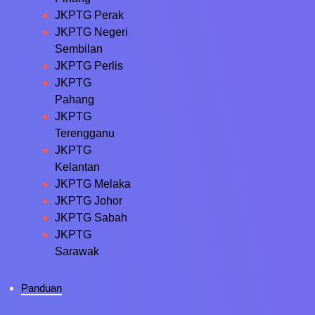
JKPTG Perak
JKPTG Negeri
Sembilan
JKPTG Perlis
JKPTG
Pahang
JKPTG
Terengganu
JKPTG
Kelantan
JKPTG Melaka
JKPTG Johor
JKPTG Sabah
JKPTG
Sarawak
Panduan