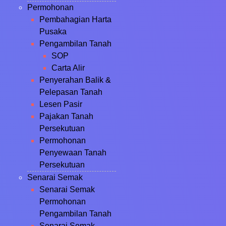
Permohonan
Pembahagian Harta
Pusaka
Pengambilan Tanah
SOP
Carta Alir
Penyerahan Balik &
Pelepasan Tanah
Lesen Pasir
Pajakan Tanah
Persekutuan
Permohonan
Penyewaan Tanah
Persekutuan
Senarai Semak
Senarai Semak
Permohonan
Pengambilan Tanah
Senarai Semak