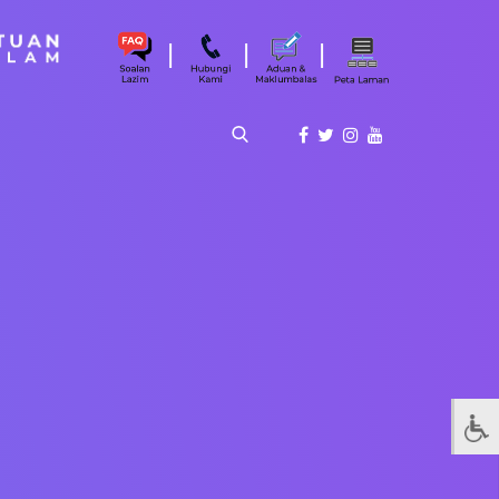
|
|
|