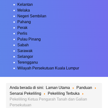
Kelantan
Melaka
Negeri Sembilan
Pahang
Perak
Perlis
Pulau Pinang
Sabah
Sarawak
Selangor
Terengganu
Wilayah Persekutuan Kuala Lumpur
Anda berada di sini:
Laman Utama
Panduan
Senarai Pekeliling
Pekeliling Terbuka
Pekeliling Ketua Pengarah Tanah dan Galian
Persekutuan