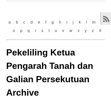
a
b
c
d
e
f
g
h
i
j
k
l
m
n
o
p
q
r
s
t
u
v
w
x
y
z
#
Pekeliling Ketua
Pengarah Tanah dan
Galian Persekutuan
Archive