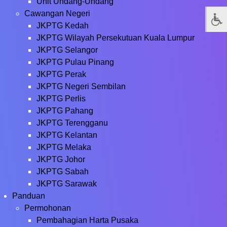
Unit Undang-Undang
Cawangan Negeri
JKPTG Kedah
JKPTG Wilayah Persekutuan Kuala Lumpur
JKPTG Selangor
JKPTG Pulau Pinang
JKPTG Perak
JKPTG Negeri Sembilan
JKPTG Perlis
JKPTG Pahang
JKPTG Terengganu
JKPTG Kelantan
JKPTG Melaka
JKPTG Johor
JKPTG Sabah
JKPTG Sarawak
Panduan
Permohonan
Pembahagian Harta Pusaka