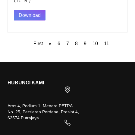
("KTN").
Download
First
«
6
7
8
9
10
11
HUBUNGI KAMI
Aras 4, Podium 1, Menara PETRA
No. 25, Persiaran Perdana, Presint 4,
62574 Putrajaya