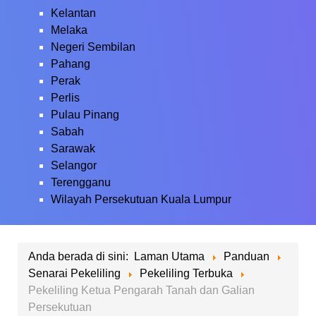
Kelantan
Melaka
Negeri Sembilan
Pahang
Perak
Perlis
Pulau Pinang
Sabah
Sarawak
Selangor
Terengganu
Wilayah Persekutuan Kuala Lumpur
Anda berada di sini:
Laman Utama
Panduan
Senarai Pekeliling
Pekeliling Terbuka
Pekeliling Ketua Pengarah Tanah dan Galian
Persekutuan