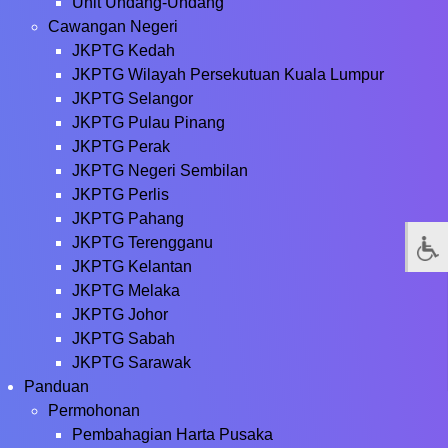
Unit Undang-Undang
Cawangan Negeri
JKPTG Kedah
JKPTG Wilayah Persekutuan Kuala Lumpur
JKPTG Selangor
JKPTG Pulau Pinang
JKPTG Perak
JKPTG Negeri Sembilan
JKPTG Perlis
JKPTG Pahang
JKPTG Terengganu
JKPTG Kelantan
JKPTG Melaka
JKPTG Johor
JKPTG Sabah
JKPTG Sarawak
Panduan
Permohonan
Pembahagian Harta Pusaka