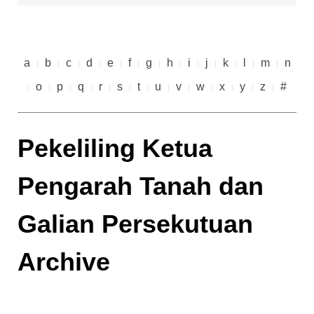
a
b
c
d
e
f
g
h
i
j
k
l
m
n
o
p
q
r
s
t
u
v
w
x
y
z
#
Pekeliling Ketua
Pengarah Tanah dan
Galian Persekutuan
Archive