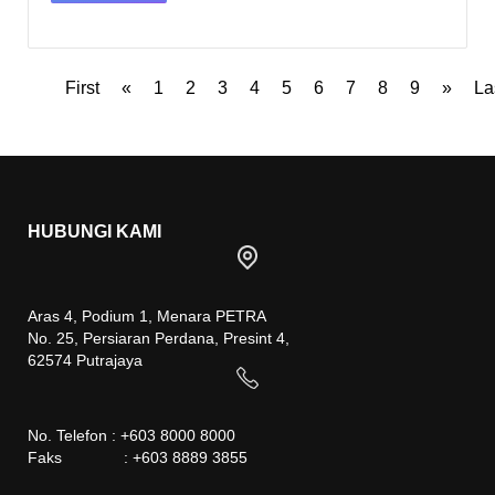
First
«
1
2
3
4
5
6
7
8
9
»
La
HUBUNGI KAMI
Aras 4, Podium 1, Menara PETRA
No. 25, Persiaran Perdana, Presint 4,
62574 Putrajaya
No. Telefon : +603 8000 8000
Faks : +603 8889 3855